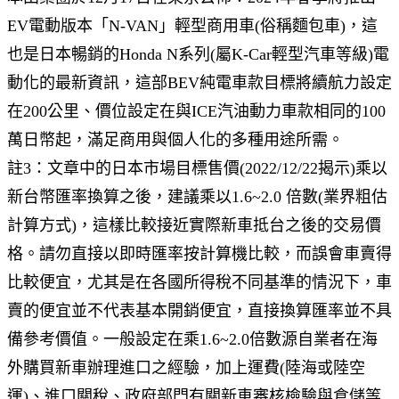
EV電動版本「N-VAN」輕型商用車(俗稱麵包車)，這
也是日本暢銷的Honda N系列(屬K-Car輕型汽車等級)電
動化的最新資訊，這部BEV純電車款目標將續航力設定
在200公里、價位設定在與ICE汽油動力車款相同的100
萬日幣起，滿足商用與個人化的多種用途所需。
註3：文章中的日本市場目標售價(2022/12/22揭示)乘以
新台幣匯率換算之後，建議乘以1.6~2.0 倍數(業界粗估
計算方式)，這樣比較接近實際新車抵台之後的交易價
格。請勿直接以即時匯率按計算機比較，而誤會車賣得
比較便宜，尤其是在各國所得稅不同基準的情況下，車
賣的便宜並不代表基本開銷便宜，直接換算匯率並不具
備參考價值。一般設定在乘1.6~2.0倍數源自業者在海
外購買新車辦理進口之經驗，加上運費(陸海或陸空
運)、進口關稅、政府部門有關新車審核檢驗與倉儲等