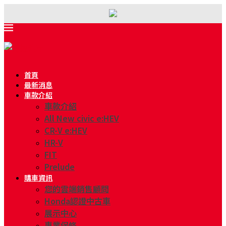
首頁
最新消息
車款介紹
車款介紹
All New civic e:HEV
CR-V e:HEV
HR-V
FIT
Prelude
購車資訊
您的雲端銷售顧問
Honda認證中古車
展示中心
專業保修