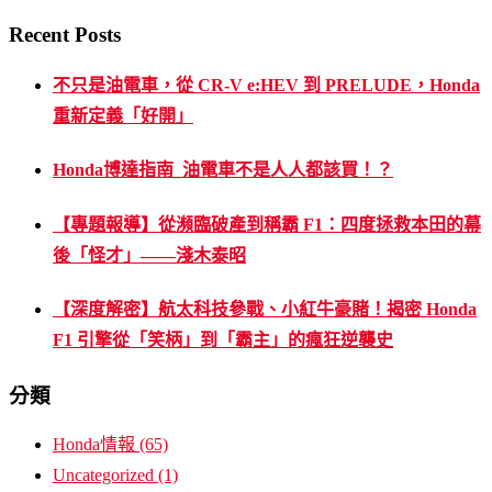
Recent Posts
不只是油電車，從 CR-V e:HEV 到 PRELUDE，Honda
重新定義「好開」
Honda博達指南_油電車不是人人都該買！？
【專題報導】從瀕臨破產到稱霸 F1：四度拯救本田的幕
後「怪才」——淺木泰昭
【深度解密】航太科技參戰、小紅牛豪賭！揭密 Honda
F1 引擎從「笑柄」到「霸主」的瘋狂逆襲史
分類
Honda情報
(65)
Uncategorized
(1)