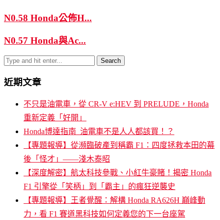
N0.58 Honda公佈H...
N0.57 Honda與Ac...
近期文章
不只是油電車，從 CR-V e:HEV 到 PRELUDE，Honda
重新定義「好開」
Honda博達指南_油電車不是人人都該買！？
【專題報導】從瀕臨破產到稱霸 F1：四度拯救本田的幕
後「怪才」——淺木泰昭
【深度解密】航太科技參戰、小紅牛豪賭！揭密 Honda
F1 引擎從「笑柄」到「霸主」的瘋狂逆襲史
【專題報導】王者覺醒：解構 Honda RA626H 巔峰動
力，看 F1 賽道黑科技如何定義您的下一台座駕