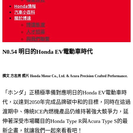
Honda情報
汽車小百科
關於博達
博達態度
人才招募
與我們聯繫
N0.54 明日的Honda EV電動車時代
撰文 方志男 照片 Honda Motor Co., Ltd. & Acura Precision Crafted Performance.
「ホンダ」正積極準備對應明日的Honda EV電動車時
代，以達到2050年完成品牌碳中和的目標，同時在這過
渡期中、傳統ICE內燃機產品仍維持著強大競爭力，延
伸著深受市場矚目的Honda Type R與Acura Type S的最
新企畫，就讓我們一起來看看吧！