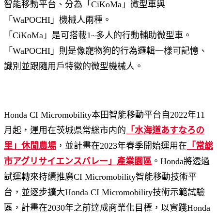
智能移動平台、分為「CiKoMa」微型車與
「WaPOCHI」機械人兩種。
「CiKoMa」是可搭載1~多人的行動輔助微型車。
「WaPOCHI」則是像寵物狗的行為邏輯一樣可記憶、
識別並跟隨用戶特徵的微型機械人。
Honda CI Micromobility本田智能移動平台自2022年11
月起，運用在茨城県常総市内的
「水海道あすなろの
里」休閒農場
，並計畫在2023年春季開始運用在
「常総
市アグリサイエンスバレー」產業園區
。Honda將透過
試運轉來持續推廣CI Micromobility智能移動技術平
台，並逐步擴大Honda CI Micromobility技術示範試驗
區，計畫在2030年之前達成商業化目標，以實踐Honda