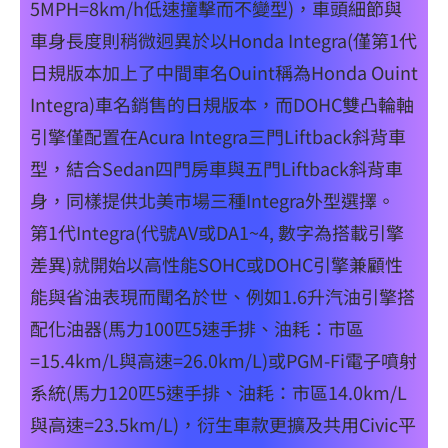
5MPH=8km/h低速撞擊而不變型)，車頭細節與
車身長度則稍微迥異於以Honda Integra(僅第1代
日規版本加上了中間車名Ouint稱為Honda Ouint
Integra)車名銷售的日規版本，而DOHC雙凸輪軸
引擎僅配置在Acura Integra三門Liftback斜背車
型，結合Sedan四門房車與五門Liftback斜背車
身，同樣提供北美市場三種Integra外型選擇。
第1代Integra(代號AV或DA1~4, 數字為搭載引擎
差異)就開始以高性能SOHC或DOHC引擎兼顧性
能與省油表現而聞名於世、例如1.6升汽油引擎搭
配化油器(馬力100匹5速手排、油耗：市區
=15.4km/L與高速=26.0km/L)或PGM-Fi電子噴射
系統(馬力120匹5速手排、油耗：市區14.0km/L
與高速=23.5km/L)，衍生車款更擴及共用Civic平