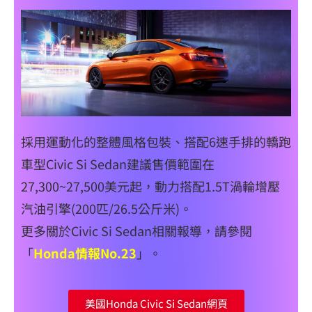
採用運動化的整體風格包裝、搭配6速手排的轎跑
車型Civic Si Sedan建議售價範圍在
27,300~27,500美元起，動力搭配1.5T渦輪增壓
汽油引擎(200匹/26.5公斤米)。
更多關於Civic Si Sedan相關報導，請參閱
「
Honda情報No.23
」。
美國Honda Civic Si Sedan網頁