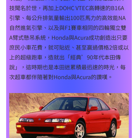
技聞名於世，再加上DOHC VTEC高轉速的B16A
引擎、每公升排氣量輸出100匹馬力的高效能NA
自然進氣引擎、以及與F1賽車相同的四輪獨立雙
A臂式懸吊系統，Honda與Acura成功創造出只要
庶民小車花費，就可貼近、甚至贏過價格2倍或以
上的超級跑車，造就出「經典’90年代本田傳
說」，這時期也是本田迷累積最迅速的時光，每
次超車都伴隨著對Honda與Acura的讚嘆。