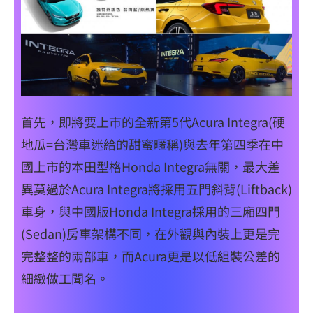
首先，即將要上市的全新第5代Acura Integra(硬
地瓜=台灣車迷給的甜蜜暱稱)與去年第四季在中
國上市的本田型格Honda Integra無關，最大差
異莫過於Acura Integra將採用五門斜背(Liftback)
車身，與中國版Honda Integra採用的三廂四門
(Sedan)房車架構不同，在外觀與內裝上更是完
完整整的兩部車，而Acura更是以低組裝公差的
細緻做工聞名。