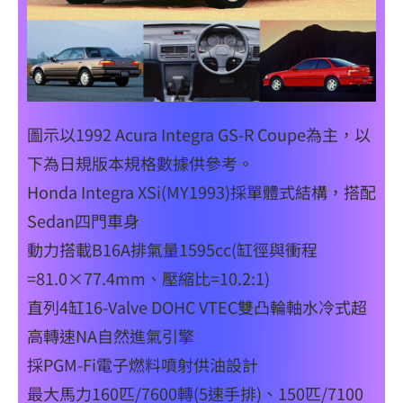
圖示以1992 Acura Integra GS-R Coupe為主，以
下為日規版本規格數據供參考。
Honda Integra XSi(MY1993)採單體式結構，搭配
Sedan四門車身
動力搭載B16A排氣量1595cc(缸徑與衝程
=81.0×77.4mm、壓縮比=10.2:1)
直列4缸16-Valve DOHC VTEC雙凸輪軸水冷式超
高轉速NA自然進氣引擎
採PGM-Fi電子燃料噴射供油設計
最大馬力160匹/7600轉(5速手排)、150匹/7100