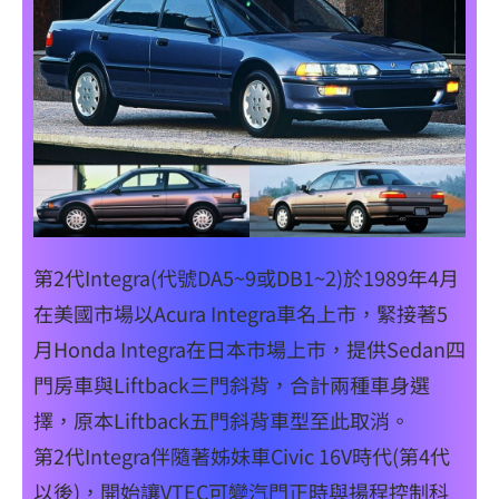
第2代Integra(代號DA5~9或DB1~2)於1989年4月
在美國市場以Acura Integra車名上市，緊接著5
月Honda Integra在日本市場上市，提供Sedan四
門房車與Liftback三門斜背，合計兩種車身選
擇，原本Liftback五門斜背車型至此取消。
第2代Integra伴隨著姊妹車Civic 16V時代(第4代
以後)，開始讓VTEC可變汽門正時與揚程控制科