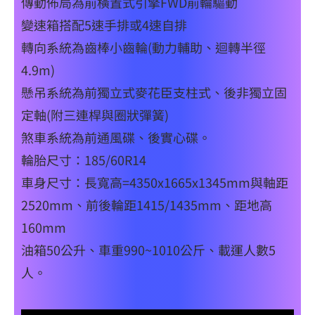
傳動佈局為前橫置式引擎FWD前輪驅動
變速箱搭配5速手排或4速自排
轉向系統為齒棒小齒輪(動力輔助、迴轉半徑
4.9m)
懸吊系統為前獨立式麥花臣支柱式、後非獨立固
定軸(附三連桿與圈狀彈簧)
煞車系統為前通風碟、後實心碟。
輪胎尺寸：185/60R14
車身尺寸：長寬高=4350x1665x1345mm與軸距
2520mm、前後輪距1415/1435mm、距地高
160mm
油箱50公升、車重990~1010公斤、載運人數5
人。