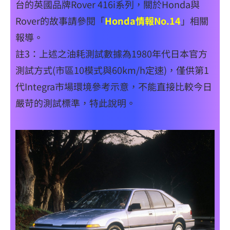
台的英國品牌Rover 416i系列，關於Honda與
Rover的故事請參閱「
Honda情報No.14
」相關
報導。
註3：上述之油耗測試數據為1980年代日本官方
測試方式(市區10模式與60km/h定速)，僅供第1
代Integra市場環境參考示意，不能直接比較今日
嚴苛的測試標準，特此說明。