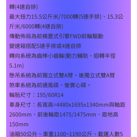
轉(4速自排)
最大扭力15.5公斤米/7000轉(5速手排)、15.3公
斤米/6000轉(4速自排)
傳動佈局為前橫置式引擎FWD前輪驅動
變速箱搭配5速手排或4速自排
轉向系統為齒棒小齒輪(動力輔助、迴轉半徑
5.1m)
懸吊系統為前獨立式雙A臂、後獨立式雙A臂
煞車系統為前通風碟、後實心碟。
輪胎尺寸：195/60R14
車身尺寸：長寬高=4480x1695x1340mm與軸距
2600mm、前後輪距1475/1475mm、距地高
150mm
油箱50公升、車重1100~1190公斤、載運人數5