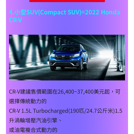
4.小型SUV(Compact SUV)=2022 Honda
CR-V
CR-V建議售價範圍在26,400~37,400美元起，可
選擇傳統動力的
CR-V 1.5L Turbocharged(190匹/24.7公斤米)1.5
升渦輪增壓汽油引擎、
或油電複合式動力的