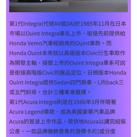
第1代Integra(代號AV或DA)於1985年11月在日本
市場以Ouint Integra車名上市，銜接先前提供給
Honda Vemo汽車經銷商的Ouint車款，而
Honda Ouint本來就以高級版本Civic衍生車款作
為開發主軸，接替上市的Ouint Integra車系可說
是銜接高階版Civic的展品定位，日規版本Honda
Ouint Integra提供Sedan四門房車、Liftback三
或五門斜背，合計三種車身選擇。
第1代Acura Integra則是在1986年3月伴隨著
Acura Legend車款、成為美國豪華汽車品牌
Acura的首波上市作品，很快地Acura以講究組裝
公差、一如品牌徽飾意象的游標卡尺(或分度