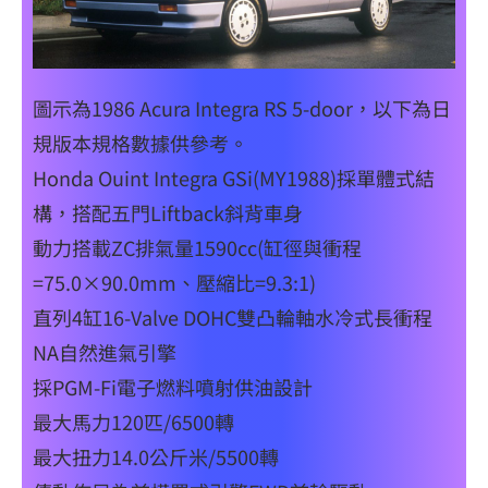
圖示為1986 Acura Integra RS 5-door，以下為日
規版本規格數據供參考。
Honda Ouint Integra GSi(MY1988)採單體式結
構，搭配五門Liftback斜背車身
動力搭載ZC排氣量1590cc(缸徑與衝程
=75.0×90.0mm、壓縮比=9.3:1)
直列4缸16-Valve DOHC雙凸輪軸水冷式長衝程
NA自然進氣引擎
採PGM-Fi電子燃料噴射供油設計
最大馬力120匹/6500轉
最大扭力14.0公斤米/5500轉