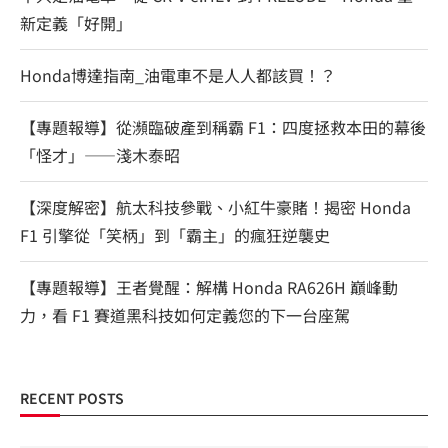
新定義「好開」
Honda博達指南_油電車不是人人都該買！？
【專題報導】從瀕臨破產到稱霸 F1：四度拯救本田的幕後
「怪才」——淺木泰昭
【深度解密】航太科技參戰、小紅牛豪賭！揭密 Honda
F1 引擎從「笑柄」到「霸主」的瘋狂逆襲史
【專題報導】王者覺醒：解構 Honda RA626H 巔峰動
力，看 F1 賽道黑科技如何定義您的下一台座駕
RECENT POSTS