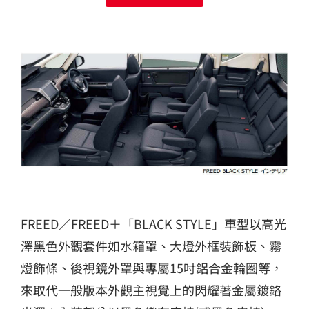
FREED／FREED＋「BLACK STYLE」車型以高光
澤黑色外觀套件如水箱罩、大燈外框裝飾板、霧
燈飾條、後視鏡外罩與專屬15吋鋁合金輪圈等，
來取代一般版本外觀主視覺上的閃耀著金屬鍍鉻