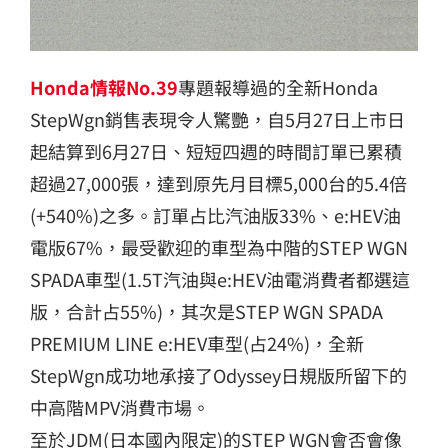
Honda情報No.39
專題報導過的全新Honda
StepWgn銷售表現令人驚艷，自5月27日上市日
起結算到6月27日、短短四週的時間訂單已累積
超過27,000張，達到原先月目標5,000台的5.4倍
(+540%)之多。訂單占比汽油版33%、e:HEV油
電版67%，最受歡迎的車型為中階的STEP WGN
SPADA車型(1.5T汽油與e:HEV油電消費者都選這
版，合計占55%)，其次是STEP WGN SPADA
PREMIUM LINE e:HEV車型(占24%)，全新
StepWgn成功地承接了Odyssey日規版所留下的
中高階MPV消費市場。
至於JDM(日本國內限定)的STEP WGN會否會像