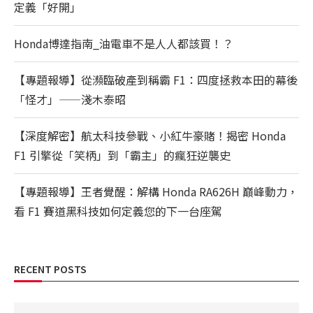
定義「好開」
Honda博達指南_油電車不是人人都該買！？
【專題報導】從瀕臨破產到稱霸 F1：四度拯救本田的幕後
「怪才」——淺木泰昭
【深度解密】航太科技參戰、小紅牛豪賭！揭密 Honda
F1 引擎從「笑柄」到「霸主」的瘋狂逆襲史
【專題報導】王者覺醒：解構 Honda RA626H 巔峰動力，
看 F1 賽道黑科技如何定義您的下一台座駕
RECENT POSTS