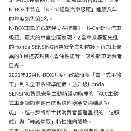
N-BOX車款在「K-Car輕型汽車級距」連續八年
的年度銷售第1名。
N-BOX車款的成就建立在擁有1.「K-Car輕型汽車
級距」最大的車室空間表現、2.全車系標配先進
的Honda SENSING智慧安全主動防護、再加上優
異的3.操控表現與4.省油性能等，吸引新車消費者
目光。
2021年12月N-BOX再度小改款時將「電子式手煞
車」列入全車系標準配備，並升級Honda
SENSING智慧安全主動防護功能裡的「ACC主動
式車距調節定速巡航系統附壅塞交通輔助功
能」，進一步將新世代消費者普遍重視的「信賴
感」與「輕鬆駕馭」特性推向顛峰。
未來，Honda會繼續努力，為消費者創造更多