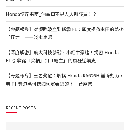
Honda博達指南_油電車不是人人都該買！？
【專題報導】從瀕臨破產到稱霸 F1：四度拯救本田的幕後
「怪才」——淺木泰昭
【深度解密】航太科技參戰、小紅牛豪賭！揭密 Honda
F1 引擎從「笑柄」到「霸主」的瘋狂逆襲史
【專題報導】王者覺醒：解構 Honda RA626H 巔峰動力，
看 F1 賽道黑科技如何定義您的下一台座駕
RECENT POSTS