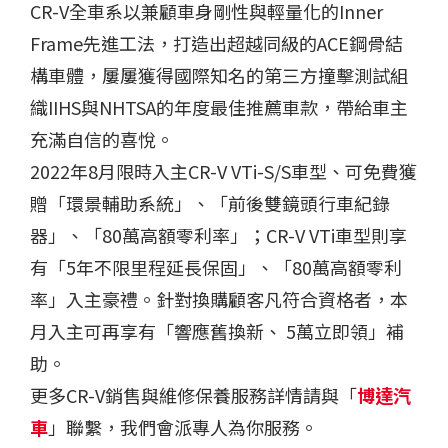
CR-V全車系以兼顧車身剛性與輕量化的Inner
Frame先進工法，打造出超越同級的ACE鋼骨結
構車體，屢屢獲得國際知名的第三方撞擊測試組
織IIHS與NHTSA的年度最佳推薦車款，帶給車主
充滿自信的喜悅。
2022年8月限時入主CR-V VTi-S/S車型、可免費獲
贈「環景輔助系統」、「前後雙鏡頭行車紀錄
器」、「80萬高額零利率」；CR-V VTi車型則享
有「5年不限里程延長保固」、「80萬高額零利
率」入主豪禮。針對換購顧客凡符合資格者，本
月入主可再享有「響應舊換新、 5萬立即領」補
助。
更多CR-V銷售與維修保養服務詳情請與「
博達汽
車
」聯繫，我們會派專人為你服務。