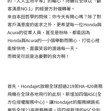
的「人人生而平等」的軸心，持續在全球以「顧
客滿意NO.1」的經營方針運轉著。
來自本田哲學的問候：你今天有開心嗎？除了對
客戶滿意度的追求之外，更希望每一位Honda與
Acura的從業人員，甚至是粉絲，都能因為
Honda與Acura的一小個舉動而開心、打從心裡
能愉快地、面露笑容的渡過每一天。
而微笑可說是治憂鬱的良方啊！
首先，
Hondajet
放眼全球超過
219
架
HA-420
商務
飛機在全球各地飛行的此刻，新增加四個
ASC(
全
方位授權服務中心
)
，讓
Hondajet
的服務網路拓
展到全球
21
座商務機場。這四座新增的
ASC
分別