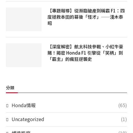
【專題報導】從瀕臨破產到稱霸 F1：四
度拯救本田的幕後「怪才」——淺木泰
昭
【深度解密】航太科技參戰、小紅牛豪
賭！揭密 Honda F1 引擎從「笑柄」到
「霸主」的瘋狂逆襲史
分類
Honda情報
(65)
Uncategorized
(1)