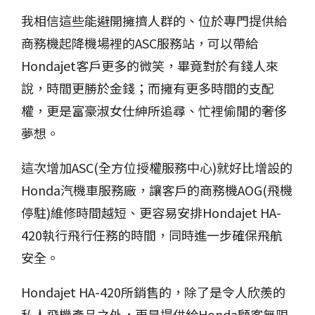
我相信這些能避開擁擠人群的、位於專門提供給
商務機起降機場裡的
ASC
服務站，可以帶給
Hondajet
客戶更多的微笑，畢竟對於有錢人來
說，時間更勝於金錢；而擁有更多時間的支配
權，更是富豪淑女仕紳所追尋、忙裡偷閒的奢侈
夢想。
這次增加
ASC(
全方位授權服務中心
)
就好比增設的
Honda
汽機車服務廠，讓客戶的商務機
AOG(
飛機
停駐
)
維修時間越短、更容易安排
Hondajet HA-
420
執行飛行任務的時間，同時進一步確保飛航
安全。
Hondajet HA-420
所銷售的，除了是令人欣羨的
私人飛機產品之外，更是提供給
Honda
顧客無限