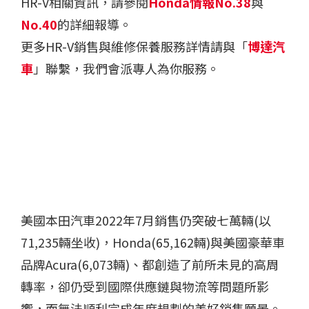
HR-V相關資訊，請參閱
Honda情報No.38
與
No.40
的詳細報導。
更多HR-V銷售與維修保養服務詳情請與「
博達汽
車
」聯繫，我們會派專人為你服務。
美國本田汽車2022年7月銷售仍突破七萬輛(以
71,235輛坐收)，Honda(65,162輛)與美國豪華車
品牌Acura(6,073輛)、都創造了前所未見的高周
轉率，卻仍受到國際供應鏈與物流等問題所影
響，而無法順利完成年度規劃的美好銷售願景。