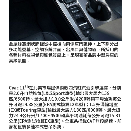
金屬蜂窩網狀飾板從中控檯向兩側車門延伸，上下劃分出
多功能螢幕、空調系統介面、出風口與儲物區。所採用的
各種材料在視覺與觸覺質感上，呈現豪華品牌中型房車的
高級氛圍。
th
Civic 11
在北美市場提供兩款四汽缸汽油引擎選擇，分別
是
2.0
升自然進氣
(LX
或
Sport
車型
)
輸出最大馬力
158
匹
/6500
轉、最大扭力
19.0
公斤米
/4200
轉與平均油耗每公
升可跑
14.88
公里
(EPA
測式換算
LX
車型
)
；
1.5
升渦輪增壓
(EX
或
Touring
車型
)
輸出最大馬力
180
匹
/6000
轉、最大扭
力
24.4
公斤米
/1700~4500
轉與平均油耗每公升可跑
15.31
公里
(EPA
測試換算
EX
車型
)
。全車系搭載
CVT
無段變速、前
麥花臣後多連桿式懸吊系統。