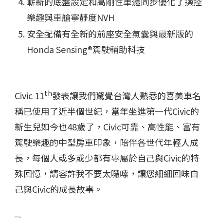
嶄新的底盤設定和高剛性車體同步優化了操控
樂趣與車艙寧靜度NVH
安全配備有全新的前座安全氣囊與最新版的
Honda Sensing®駕駛輔助科技
th
Civic 11
發表讓我們驚覺台灣人熟悉的喜美車名
稱已使用了近半個世紀，當年坐進第一代Civic的
新生兒如今也48歲了，Civic可靠、高性能、富有
駕駛樂趣的中型房車印象，陪伴各世代年輕人成
長，每個人或多或少都有專屬於自己與Civic的特
殊回憶，請容許我不要太囉嗦，讓您細細回味自
己與Civic的成長故事。