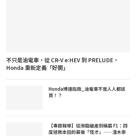
不只是油電車，從 CR-V e:HEV 到 PRELUDE，
Honda 重新定義「好開」
Honda博達指南_油電車不是人人都該
買！？
【專題報導】從瀕臨破產到稱霸 F1：四
度拯救本田的幕後「怪才」——淺木泰