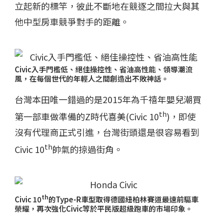
立起新的標竿，彼此不斷地在競逐之間拉大與其
他中型房車競爭對手的距離。
Civic
入手門檻低、絕佳操控性、省油高性能、領導潮流
風，在每個世代的年輕人之間創造出不敗神話。
台灣本田唯一錯過的是2015年為千禧年嬰兒潮買
th
第一部車做準備的Z時代喜美(Civic 10
)，即使
沒有代理商正式引進，台灣街頭還是很容易看到
th
Civic 10
帥氣的掠過街角。
th
Civic 10
的
Type-R
車型取得德國紐柏林賽道最速前驅車
榮耀，再次強化
Civic
等於平民版超級跑車的市場印象。