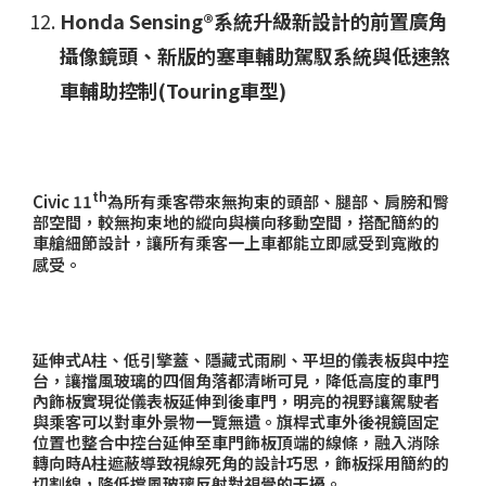
Honda Sensing®系統升級新設計的前置廣角
攝像鏡頭、新版的塞車輔助駕馭系統與低速煞
車輔助控制(Touring車型)
th
Civic 11
為所有乘客帶來無拘束的頭部、腿部、肩膀和臀
部空間，較無拘束地的縱向與橫向移動空間，搭配簡約的
車艙細節設計，讓所有乘客一上車都能立即感受到寬敞的
感受。
延伸式
A
柱、低引擎蓋、隱藏式雨刷、平坦的儀表板與中控
台，讓擋風玻璃的四個角落都清晰可見，降低高度的車門
內飾板實現從儀表板延伸到後車門，明亮的視野讓駕駛者
與乘客可以對車外景物一覽無遺。旗桿式車外後視鏡固定
位置也整合中控台延伸至車門飾板頂端的線條，融入消除
轉向時
A
柱遮蔽導致視線死角的設計巧思，飾板採用簡約的
切割線，降低擋風玻璃反射對視覺的干擾。