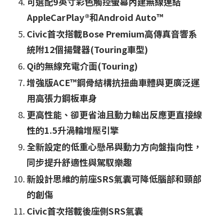
可選配9英寸彩色觸控螢幕內建無線連結
AppleCarPlay®和Android Auto™
Civic首次搭載Bose Premium高傳真音響系
統附12個揚聲器(Touring車型)
Qi的無線充電介面(Touring)
增強版ACE™鋼骨結構抗扭曲車體與更廣泛運
用高張力鋼板車身
更高性能、卻更省油且動力輸出反應更直接線
性的1.5升渦輪增壓引擎
全新設定的低重心懸吊與動力方向盤指向性，
同步提升舒適性與駕馭樂趣
新設計思維的前座SRS氣囊可降低腦部和頸部
的創傷
Civic首次搭載後座側SRS氣囊