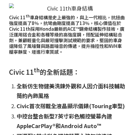
th
Civic 11
車身結構是史上最強的，與上一代相比，抗扭曲
強度提高了8％，抗彎曲剛度提高了13％，核心價值在於
Civic 11th採用Honda最新的ACE™鋼骨結構製作技術，廣
泛運用鋁合金和各種等級的高強度鋼，搭配延伸結構粘合
劑，兼顧輕量化與嚴苛撞擊測試規範的要求，堅固的車身
還降低了風噪聲與路面噪音的傳遞，提升操控性和NVH車
艙寧靜度、增進行車質感。
th
Civic 11
的全新話題：
全新仿生物健美洗鍊外觀和人因介面科技輔助
簡約內飾風格
Civic首次搭載全液晶顯示儀錶(Touring車型)
中控台整合新型7英寸彩色觸控螢幕內建
AppleCarPlay®和Android Auto™