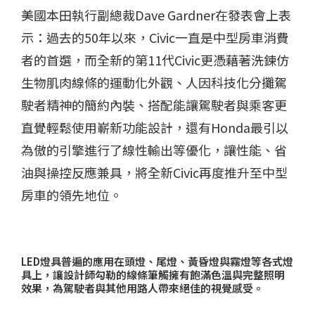
美國本田執行副總裁
Dave Gardner
在發表會上表
示：過去的
50
年以來，
Civic
一直是中型房車消費
者的首選，而全新的第
11
代
Civic
更憑藉著洗鍊仿
生物肌肉線條的運動化外觀、人因科技化分攤駕
駛者精神的簡約內裝、搭配能讓駕駛者與乘客更
直覺輕鬆使用嶄新功能設計，還有
Honda
最引以
為傲的引擎進行了線性輸出等優化，讓性能、省
油與操控反應兼具，將全新
Civic
再度推升至中型
房車的領先地位。
LED
燈具普遍的應用在頭燈、尾燈、黃昏燈與霧燈等各式燈
具上，讓設計師勾勒的線條筆觸擁有飽滿色溫與完整照明
效果，為駕駛者與其他用路人帶來絕佳的視覺感受。