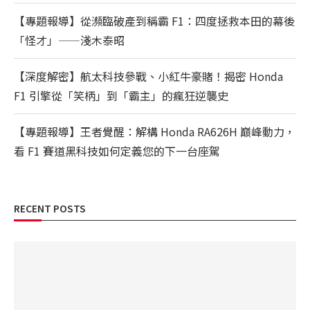
【專題報導】從瀕臨破產到稱霸 F1：四度拯救本田的幕後
「怪才」——淺木泰昭
【深度解密】航太科技參戰、小紅牛豪賭！揭密 Honda
F1 引擎從「笑柄」到「霸主」的瘋狂逆襲史
【專題報導】王者覺醒：解構 Honda RA626H 巔峰動力，
看 F1 賽道黑科技如何定義您的下一台座駕
RECENT POSTS