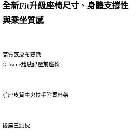
全新Fit升級座椅尺寸、身體支撐性
與乘坐質感
高質感皮布雙織
G-frame體感紓壓前座椅
前座皮質中央扶手附置杯架
後座三頭枕