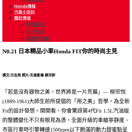
Honda情報
汽車小百科
關於博達
博達態度
人才招募
與我們聯繫
N0.21 日本精品小車Honda FIT你的時尚主見
撰文/方志男 照片/天美影像 蔡宗軒
「若是沒有器物之美，世界將是一片荒蕪」— 柳宗悅
(1889-1961)大師生前所提倡的「用之美」哲學，為全新
Fit的設計發想。開開看、你會驚訝第4代Fit 1.5L汽油版
的整體變化不只有眼見為憑，全面升級的車艙
寧靜
度、
市區行車時引擎轉速1500rpm以下飽滿的動力甜蜜點呈