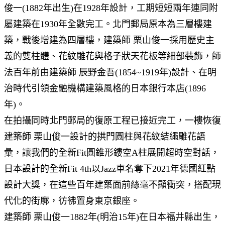
俊一(1882年出生)在1928年設計，工期短短兩年連同附
屬建築在1930年全數完工。北門郵局原本為三層樓建
築，戰後增建為四層樓，建築師 栗山俊一採用歷史主
義的雙柱體、花紋雕花與格子狀天花板等細部裝飾，師
法百年前由建築師 辰野金吾(1854~1919年)設計、在明
治時代引領金融機構建築風格的日本銀行本店(1896
年)。
在拍攝同時北門郵局的復原工程已接近完工，一樓恢復
建築師 栗山俊一設計的拱門圓柱與花紋結繩雕花語
彙，讓我們的全新Fit圓錐形鏤空A柱展開超時空對話，
日本設計的全新Fit 4th以Jazz車名奪下2021年德國紅點
設計大獎，在這些百年建築面前絲毫不顯衝突，搭配現
代化的街廓，彷彿置身東京銀座。
建築師 栗山俊一1882年(明治15年)在日本福井縣出生，