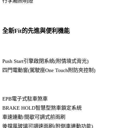
行李廂照明燈
全新Fit的先進與便利機能
Push Start引擎啟閉系統(附情境式背光)
四門電動窗(駕駛座One Touch附防夾控制)
EPB電子式駐車煞車
BRAKE HOLD智慧型煞車鎖定系統
車速連動/間歇可調式前雨刷
後擋風玻璃可調速雨刷(附倒車連動功能)