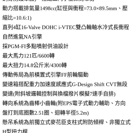
動力搭載排氣量1498cc(缸徑與衝程=73.0×89.5mm、壓
縮比=10.6:1)
直列4缸16-Valve DOHC i-VTEC雙凸輪軸水冷式長衝程
自然進氣NA引擎
採PGM-FI多點噴射供油設計
最大馬力121匹/6600轉
最大扭力14.8公斤米/4300轉
傳動佈局為前橫置式引擎FF前輪驅動
變速箱搭配重力加速度感應式G-Design Shift CVT無段
變速(附斜坡邏輯控制與換檔撥片模擬7速手自排)
轉向系統為齒棒小齒輪(附EPS電子式動力輔助、方向
盤打到底圈數2.51圈、迴轉半徑5.2m)
懸吊系統為前獨立式麥花臣支柱式附防傾桿、非獨立式
H型扭力桿