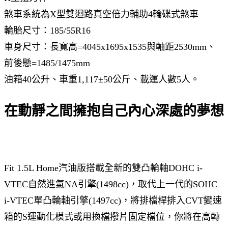
煞車系統為X型雙迴路真空倍力輔助4輪碟式煞車
輪胎尺寸：185/55R16
車身尺寸：長寬高=4045x1695x1535與軸距2530mm、
前後懸=1485/1475mm
油箱40公升、車重1,117±50公斤、載運人數5人。
在動靜之間擁抱自己內心深處的夢想
Fit 1.5L Home汽油版搭載全新的雙凸輪軸DOHC i-
VTEC自然進氣NA引擎(1498cc)，取代上一代的SOHC
i-VTEC單凸輪軸引擎(1497cc)，將排檔桿排入CVT變速
箱的S運動化模式或用換檔撥片固定檔位，你將在高轉