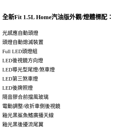
全新Fit 1.5L Home汽油版外觀/燈體標配：
光感應自動頭燈
頭燈自動熄滅裝置
Full LED頭燈組
LED後視鏡方向燈
LED導光型尾燈/煞車燈
LED第三煞車燈
LED後牌照燈
隔音膠合前擋風玻璃
電動調整/收折車側後視鏡
釉光黑鯊魚鰭廣播天線
釉光黑後擾流尾翼