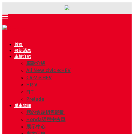
首頁
最新消息
車款介紹
車款介紹
All New civic e:HEV
CR-V e:HEV
HR-V
FIT
Prelude
購車資訊
您的雲端銷售顧問
Honda認證中古車
展示中心
專業保修