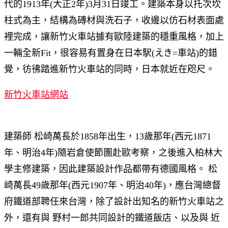
代的1913年(大正2年)3月31日竣工。建築本身以托次坎
柱式為主，結構為磚材與洗石子，收邊以仿石材表面處
裡完成，讓新竹火車站據有歐陸建築的穩重風格，加上
一輛全新Fit，很容易有置身在日本駅(えき=車站)的錯
覺，彷彿踏進新竹火車站的同時，日本就近在咫尺。
新竹火車站網站
建築師 松崎萬長於1858年出生，13歲那年(西元1871
年、明治4年)隨岩倉使節團赴歐考察，之後進入柏林大
學主修建築，因此建築設計作品都帶有德國風格。 松
崎萬長49歲那年(西元1907年、明治40年)，應台灣總督
府鐵道部聘任來台灣，除了設計出知名的新竹火車站之
外，還有與 野村一郎共同設計的鐵道飯店、以及與 近