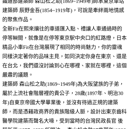
鐵道部建築師 森山松之助(1869~1949年)師承東京車站
建築師 辰野金吾(1854~1919年)，可說是牽絆兩地情感
的聚焦作品。
全新Fit在熙來攘往的車道匯入點、禮讓人車通過時的
停等瞬間，就像是在停等東京駅中央口的紅路燈，日本
精品小車Fit在台灣展現了相同的時尚魅力，你的靈魂
同樣決定著你的品味主見，如同決定你身在東京、還是
在台北，我們還沒討論到心在哪裡、家就在哪裡，這個
嚴肅的議題。
建築師 森山松之助(1869~1949年)為大阪望族的子弟，
屬於上流社會階層裡的貴公子，28歲(1897年、明治30
年)自東京帝國大學畢業後，並沒有待過正規的建築
師，而是憑藉政商界的貴族階級人脈，設計出東京齒科
醫學院建築而聲名大噪，受到當時的台灣民政長官 後