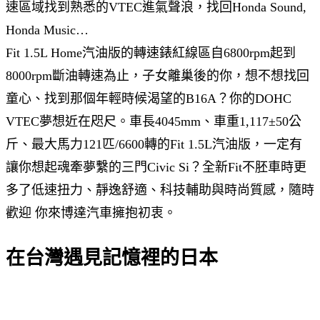
速區域找到熟悉的VTEC進氣聲浪，找回Honda Sound,
Honda Music…
Fit 1.5L Home汽油版的轉速錶紅線區自6800rpm起到
8000rpm斷油轉速為止，子女離巢後的你，想不想找回
童心、找到那個年輕時候渴望的B16A？你的DOHC
VTEC夢想近在咫尺。車長4045mm、車重1,117±50公
斤、最大馬力121匹/6600轉的Fit 1.5L汽油版，一定有
讓你想起魂牽夢繫的三門Civic Si？全新Fit不胚車時更
多了低速扭力、靜逸舒適、科技輔助與時尚質感，隨時
歡迎 你來博達汽車擁抱初衷。
在台灣遇見記憶裡的日本