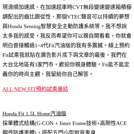
現滑順加速感、在加速超車時CVT無段變速變速箱積極
調配出的齒比跟從性、
那個VTEC聲音可以持續的夢想
與Honda Sensing智慧安全主動防護系統等。我不想說
太多我的感受，我反而希望你可以親自開看看，你就會
明白曾接觸過1~4代Fit汽油版的我有多震撼。線上預約
Fit試乘我就貼在廣告影片底下與文章的最後，我們在
大台北地區有3家門市，歡迎你親身體驗。Fit能不能定
義你的時尚主觀，我留給你自己解答。
ALL NEW FIT預約試乘連結
Honda Fit 1.5L Home汽油版
採單體式結構(G-CON + Inner Frame技術+高剛性ACE
鋼骨防護車體)，搭配五門小型掀背車身