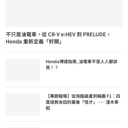
不只是油電車，從 CR-V e:HEV 到 PRELUDE，
Honda 重新定義「好開」
Honda博達指南_油電車不是人人都該
買！？
【專題報導】從瀕臨破產到稱霸 F1：四
度拯救本田的幕後「怪才」——淺木泰
昭