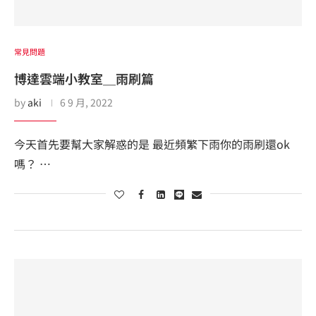
常見問題
博達雲端小教室＿雨刷篇
by
aki
6 9 月, 2022
今天首先要幫大家解惑的是​ 最近頻繁下雨你的雨刷還ok
嗎？ …