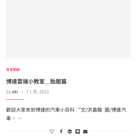
常見問題
博達雲端小教室＿胎壓篇
by
aki
7 1 月, 2022
歡迎大家來到博達的汽車小百科 “文/洪嘉駿 圖/博達汽
車、 …