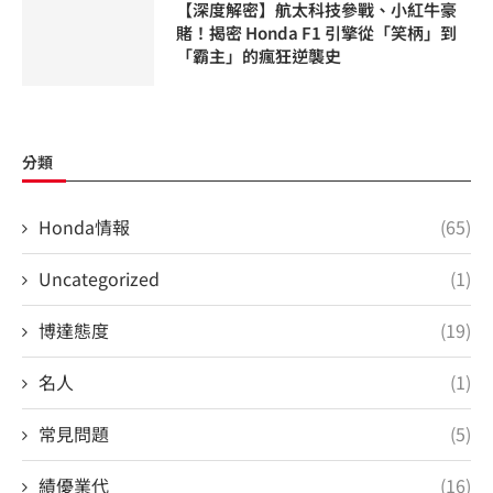
【深度解密】航太科技參戰、小紅牛豪
賭！揭密 Honda F1 引擎從「笑柄」到
「霸主」的瘋狂逆襲史
分類
Honda情報
(65)
Uncategorized
(1)
博達態度
(19)
名人
(1)
常見問題
(5)
績優業代
(16)