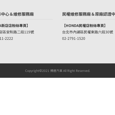
示中心＆維修服務廠
民權維修服務廠＆原廠認證
DA新店店粉絲專頁】
【HONDA民權店粉絲專頁】
店區安和路二段119號
台北市內湖區民權東路六段30號
11-2222
02-2791-1520
Copyright©2021 博達汽車 All Right Reserved.